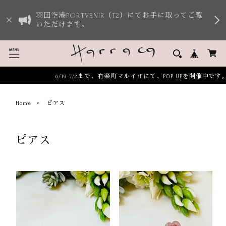
羽田空港PORTVENIR（T2）にてお手に取ってご覧
いただけます。
6/19-7/2まで、有楽町マルイ3Fにて、POP UPを開催中です
Home
ピアス
ピアス