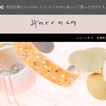
羽田空港PORTVENIR（T2）にてお手に取ってご覧いただけます
6/19-7/2まで、有楽町マルイ3Fにて、POP 