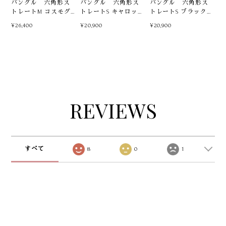
バングル 六角形ス
バングル 六角形ス
バングル 六角形ス
トレートM コスモグ
トレートS キャロット
トレートS ブラックマ
リーンマリン
シャンパンゴールド
ルチ
¥26,400
¥20,900
¥20,900
REVIEWS
すべて
8
0
1