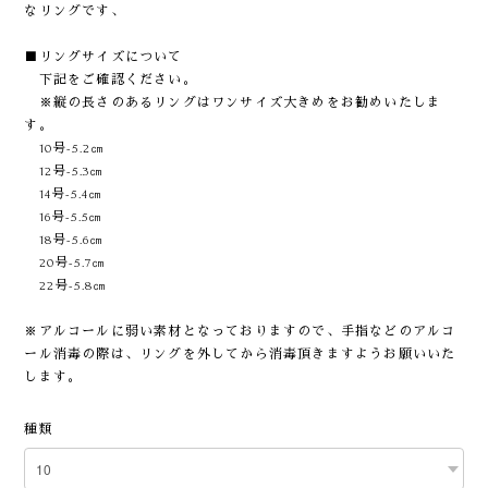
なリングです、
■リングサイズについて
下記をご確認ください。
※縦の長さのあるリングはワンサイズ大きめをお勧めいたしま
す。
10号-5.2㎝
12号-5.3㎝
14号-5.4㎝
16号-5.5㎝
18号-5.6㎝
20号-5.7㎝
22号-5.8㎝
※アルコールに弱い素材となっておりますので、手指などのアルコ
ール消毒の際は、リングを外してから消毒頂きますようお願いいた
します。
種類