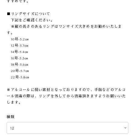
すすめです。
■リングサイズについて
下記をご確認ください。
※縦の長さのあるリングはワンサイズ大きめをお勧めいたしま
す。
10号-5.2㎝
12号-5.3㎝
14号-5.4㎝
16号-5.5㎝
18号-5.6㎝
20号-5.7㎝
22号-5.8㎝
※アルコールに弱い素材となっておりますので、手指などのアルコ
ール消毒の際は、リングを外してから消毒頂きますようお願いいた
します。
種類