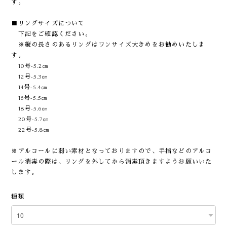
す。
■リングサイズについて
下記をご確認ください。
※縦の長さのあるリングはワンサイズ大きめをお勧めいたしま
す。
10号-5.2㎝
12号-5.3㎝
14号-5.4㎝
16号-5.5㎝
18号-5.6㎝
20号-5.7㎝
22号-5.8㎝
※アルコールに弱い素材となっておりますので、手指などのアルコ
ール消毒の際は、リングを外してから消毒頂きますようお願いいた
します。
種類