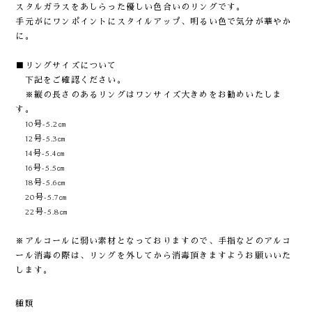
スタルガラスをあしらった優しい色合いのリングです。
手元がにワンポイントにスタイルアップ、明るい色で気分が華やか
に。
■リングサイズについて
下記をご確認ください。
※縦の長さのあるリングはワンサイズ大きめをお勧めいたしま
す。
10号-5.2㎝
12号-5.3㎝
14号-5.4㎝
16号-5.5㎝
18号-5.6㎝
20号-5.7㎝
22号-5.8㎝
※アルコールに弱い素材となっておりますので、手指などのアルコ
ール消毒の際は、リングを外してから消毒頂きますようお願いいた
します。
種類